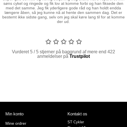
søns cykel og ringede og fik lov at komme forbi og han fiksede den
med det samme. Jeg fik yderligere gode råd og han holdt endda
længere åben, så jeg kunne nå at hente den sammen dag. Det er
bestemt ikke sidste gang, selv om jeg skal køre lang til for at komme
der ud.
✩ ✩ ✩ ✩ ✩
Vurderet 5 / 5 stjerner på baggrund af mere end 422
anmeldelser på
Trustpilot
Min konto
Kontakt os
ST Cykler
Mine ordrer