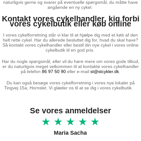
naturligvis gerne og svarer på eventuelle spørgsmål, du måtte have
angående en ny cykel.
Kontakt vores cykelhandler, kig forbi
vores cykelbutik eller køb online
I vores cykelforretning står vi klar til at hjælpe dig med et køb af den
helt rette cykel. Har du allerede besluttet dig for, hvad du skal have?
Så kontakt vores cykelhandler eller bestil din nye cykel i vores online
cykelbutik til en god pris.
Har du nogle spørgsmål, eller vil du høre mere om vores gode tilbud,
er du naturligvis meget velkommen til at kontakte vores cykelhandler
på telefon
86 97 50 90
eller e-mail
st@stcykler.dk
.
Du kan også besøge vores cykelforretning i vores nye lokaler på
Tingvej 15a, Hornslet. Vi glæder os til at se dig i vores cykelbutik.
Se vores anmeldelser
★ ★ ★ ★ ★
Maria Sacha