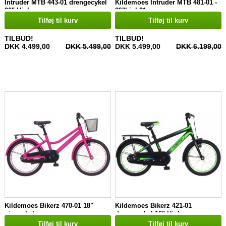
Intruder MTB 443-01 drengecykel
Kildemoes Intruder MTB 481-01 -
20" Hjul
26"hjul 21 gear
Tilføj til kurv
Tilføj til kurv
TILBUD!
TILBUD!
DKK 4.499,00
DKK 5.499,00
DKK 5.499,00
DKK 6.199,00
Kildemoes Bikerz 470-01 18"
Kildemoes Bikerz 421-01
pigecykel
drengecykel 16" Hjul
Tilføj til kurv
Tilføj til kurv