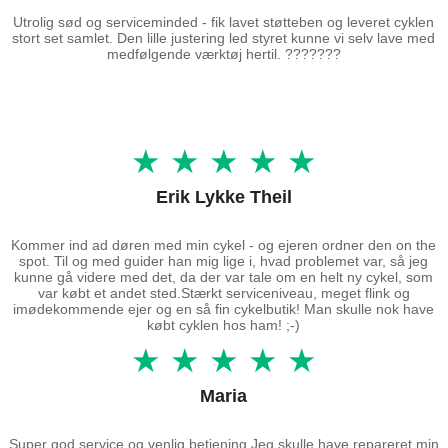
Utrolig sød og serviceminded - fik lavet støtteben og leveret cyklen
stort set samlet. Den lille justering led styret kunne vi selv lave med
medfølgende værktøj hertil. ???????
★ ★ ★ ★ ★
Erik Lykke Theil
Kommer ind ad døren med min cykel - og ejeren ordner den on the
spot. Til og med guider han mig lige i, hvad problemet var, så jeg
kunne gå videre med det, da der var tale om en helt ny cykel, som
var købt et andet sted.Stærkt serviceniveau, meget flink og
imødekommende ejer og en så fin cykelbutik! Man skulle nok have
købt cyklen hos ham! ;-)
★ ★ ★ ★ ★
Maria
Super god service og venlig betjening Jeg skulle have repareret min