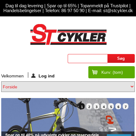
Dag til dag levering
|
Spar op til 65%
|
Topanmeldt på Trustpilot
|
Handelsbetingelser
|
Telefon: 86 97 50 90 |
E-mail: st@stcykler.dk
Kurv:
(tom)
Velkommen
Log ind
1
2
3
4
5
6
7