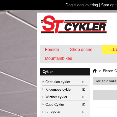
Dag til dag levering
|
Spar op t
Forside
Shop online
TIL
Mountainbikes
>
Ebsen C
Cykler
Der er 2 varer
Centurion cykler
Kildemoes cykler
Winther cykler
Cube Cykler
GT cykler