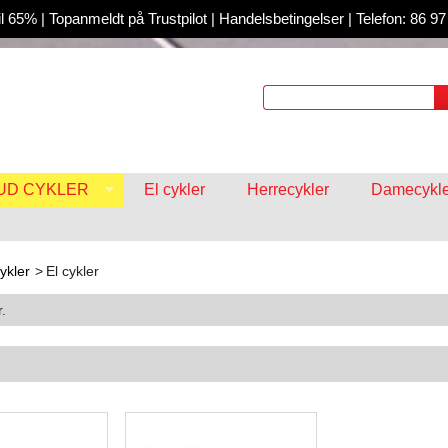
il 65%
|
Topanmeldt på Trustpilot
|
Handelsbetingelser
|
Telefon: 86 97
BUD CYKLER
El cykler
Herrecykler
Damecykle
ykler
>
El cykler
.