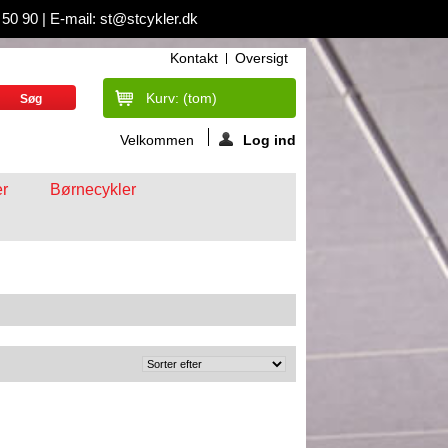
 50 90 |
E-mail: st@stcykler.dk
Kontakt
Oversigt
Kurv:
(tom)
Velkommen
Log ind
r
Børnecykler