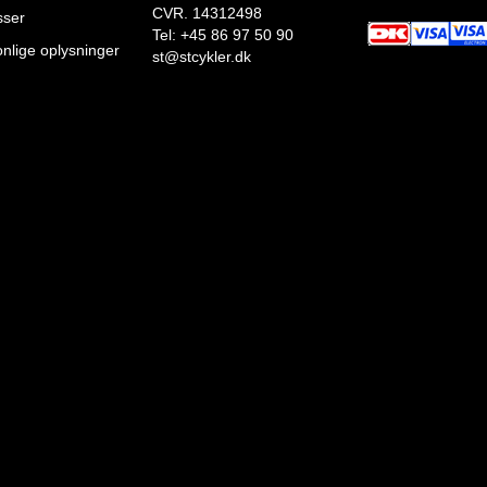
CVR. 14312498
sser
Tel: +45 86 97 50 90
nlige oplysninger
st@stcykler.dk