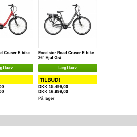
d Cruser E bike
Excelsior Road Cruser E bike
26" Hjul Grå
 i kurv
Læg i kurv
TILBUD!
00
DKK 15.499,00
00
DKK 16.999,00
På lager