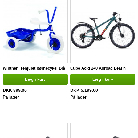
Winther Trehjulet børnecykel Blå
Cube Acid 240 Allroad Leaf n
orange
Læg i kurv
Læg i kurv
DKK 899,00
DKK 5.199,00
På lager
På lager