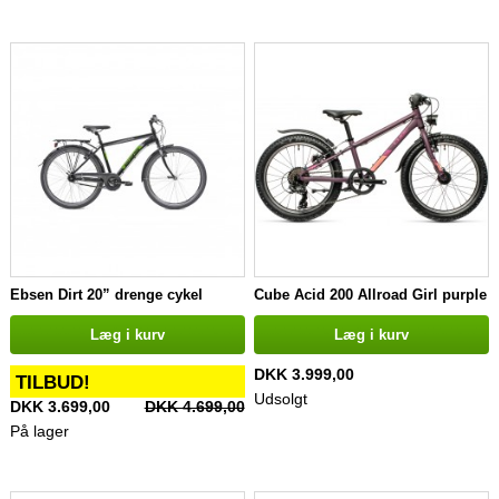
Ebsen Dirt 20” drenge cykel
Cube Acid 200 Allroad Girl purple
n orange
Læg i kurv
Læg i kurv
DKK 3.999,00
TILBUD!
Udsolgt
DKK 3.699,00
DKK 4.699,00
På lager