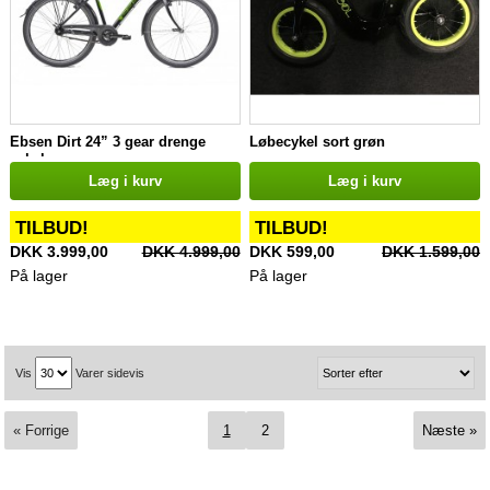
Ebsen Dirt 24” 3 gear drenge
Løbecykel sort grøn
cykel
Læg i kurv
Læg i kurv
TILBUD!
TILBUD!
DKK 3.999,00
DKK 4.999,00
DKK 599,00
DKK 1.599,00
På lager
På lager
Vis
Varer sidevis
« Forrige
1
2
Næste »