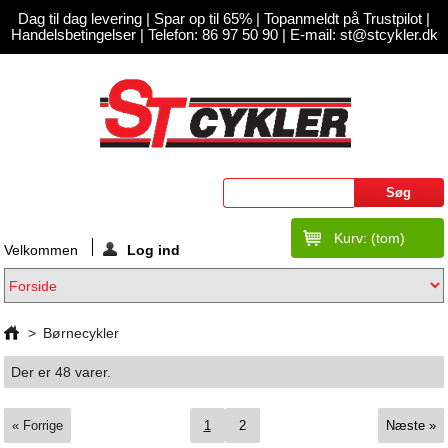
Dag til dag levering
|
Spar op til 65%
|
Topanmeldt på Trustpilot
|
Handelsbetingelser
|
Telefon: 86 97 50 90 |
E-mail: st@stcykler.dk
Kurv:
(tom)
Velkommen
Log ind
>
Børnecykler
Der er 48 varer.
« Forrige
1
2
Næste »