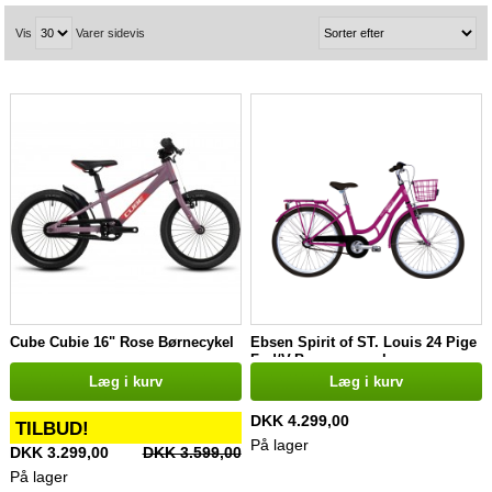
Vis
Varer sidevis
Cube Cubie 16" Rose Børnecykel
Ebsen Spirit of ST. Louis 24 Pige
Fod/V-Bremse purple
Læg i kurv
Læg i kurv
DKK 4.299,00
TILBUD!
På lager
DKK 3.299,00
DKK 3.599,00
På lager