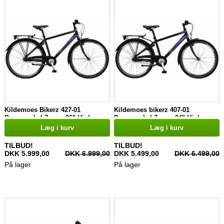
Kildemoes Bikerz 427-01
Kildemoes bikerz 407-01
Drengecykel 7 gear 26" Hjul
Drengecykel 7 gear 24" Hjul
Læg i kurv
Læg i kurv
TILBUD!
TILBUD!
DKK 5.999,00
DKK 6.999,00
DKK 5.499,00
DKK 6.499,00
På lager
På lager