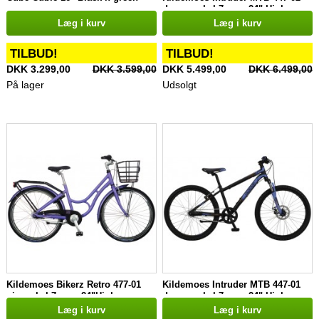
drengecykel 7 gear 24" Hjul
Læg i kurv
Læg i kurv
TILBUD!
TILBUD!
DKK 3.299,00
DKK 3.599,00
DKK 5.499,00
DKK 6.499,00
På lager
Udsolgt
Kildemoes Bikerz Retro 477-01
Kildemoes Intruder MTB 447-01
pigecykel 7 gear 24"Hjul
drengecykel 7 gear 24" Hjul
Læg i kurv
Læg i kurv