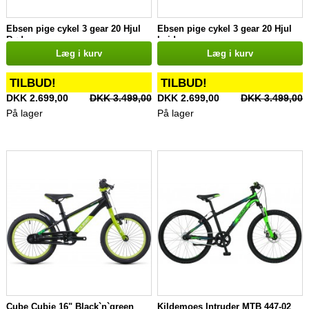
Ebsen pige cykel 3 gear 20 Hjul
Ebsen pige cykel 3 gear 20 Hjul
Rød
hvid
Læg i kurv
Læg i kurv
TILBUD!
TILBUD!
DKK 2.699,00
DKK 3.499,00
DKK 2.699,00
DKK 3.499,00
På lager
På lager
Cube Cubie 16" Black`n`green
Kildemoes Intruder MTB 447-02