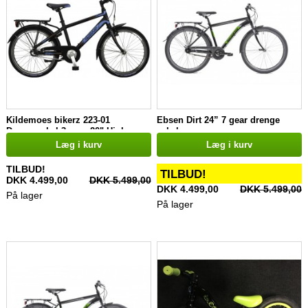
Kildemoes bikerz 223-01
Ebsen Dirt 24” 7 gear drenge
Drengecykel 3 gear 20" Hjul
cykel
Læg i kurv
Læg i kurv
TILBUD!
TILBUD!
DKK 4.499,00
DKK 5.499,00
DKK 4.499,00
DKK 5.499,00
På lager
På lager